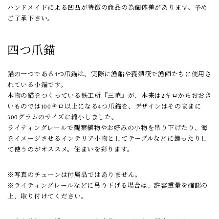
ハンドメイドによる凹凸が特徴の商品の為個体差があります。予め
ご了承下さい。
四つ爪錨
錨の一つである4つ爪錨は、実際に漁船や養殖筏で漁師たちに使用さ
れている小錨です。
本物の錨をつくっている鉄工所『三暁』が、本来は2キロからおおき
いものでは100キロ以上になる4つ爪錨を、デザインはそのままに
300グラムのサイズに縮小しました。
ライティングレールで観葉植物やお好みの小物を吊り下げたり、海
をイメージさせるインテリア小物としてテーブルなどに飾ったりし
て使うのがオススメ。住まいを彩ります。
※写真のチェーンは付属品ではありません。
※ライティングレールなどに吊り下げる場合は、許容重量を確認の
上、取り付けてください。